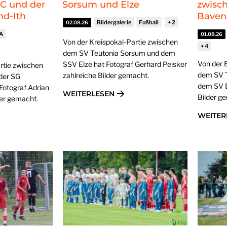
SC und der
Sorsum und Elze
zwisc
nd-Ith
Baven
Bildergalerie
Fußball
02.08.26
 A
01.08.26
Von der Kreispokal-Partie zwischen
dem SV Teutonia Sorsum und dem
Von der 
SSV Elze hat Fotograf Gerhard Peisker
rtie zwischen
dem SV T
zahlreiche Bilder gemacht.
der SG
dem SV B
 Fotograf Adrian
WEITERLESEN
Bilder g
der gemacht.
WEITER