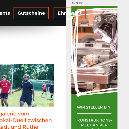
ents
Gutscheine
Ehrenamt
galerie vom
okal-Duell zwischen
adt und Ruthe