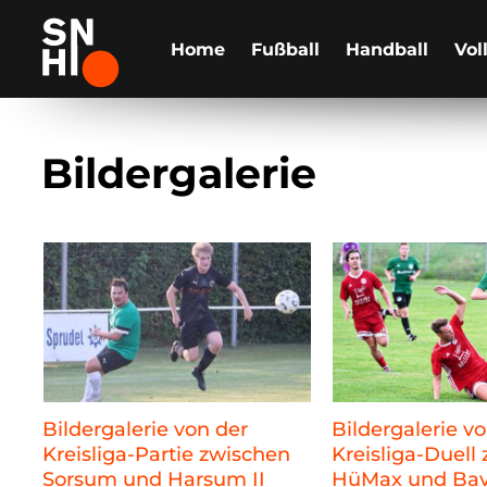
Home
Fußball
Handball
Vol
Bildergalerie
Bildergalerie von der
Bildergalerie v
Kreisliga-Partie zwischen
Kreisliga-Duell
Sorsum und Harsum II
HüMax und Bave