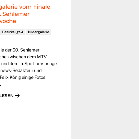
galerie vom Finale
. Sehlemer
woche
Bezirksliga 4
Bildergalerie
le der 60. Sehlemer
che zwischen dem MTV
t und dem TuSpo Lamspringe
tnews-Redakteur und
Felix König einige Fotos
.
LESEN