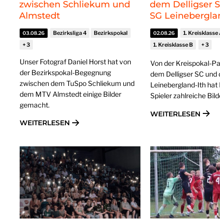
zwischen Schliekum und
dem Delligser 
Almstedt
SG Leinebergla
Bezirksliga 4
Bezirkspokal
1. Kreisklasse
03.08.26
02.08.26
1. Kreisklasse B
Unser Fotograf Daniel Horst hat von
Von der Kreispokal-Pa
der Bezirkspokal-Begegnung
dem Delligser SC und 
zwischen dem TuSpo Schliekum und
Leinebergland-Ith hat
dem MTV Almstedt einige Bilder
Spieler zahlreiche Bil
gemacht.
WEITERLESEN
WEITERLESEN