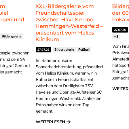
om
XXL-Bildergalerie vom
Bilder
iel
Freundschaftsspiel
der 60
ergen und
zwischen Havelse und
Pokal
Hemmingen-Westerfeld –
27.07.26
präsentiert vom Helios
Bildergalerie
Klinikum
Vom Fina
Bildergalerie
Fußball
27.07.26
Pokalwo
sspiel zwischen
Almsted
n und dem SV
Im Rahmen unserer
hat Spor
Fotograf Gerhard
Sonderberichterstattung, präsentiert
Fotograf 
lder gemacht.
vom Helios Klinikum, waren wir in
gemacht
Ruthe beim Freundschaftsspiel
zwischen dem Drittligisten TSV
WEITER
Havelse und Oberliga-Aufsteiger SC
Hemmingen-Westerfeld. Zahlreiche
Fotos haben wir von dem Tag
gemacht.
WEITERLESEN