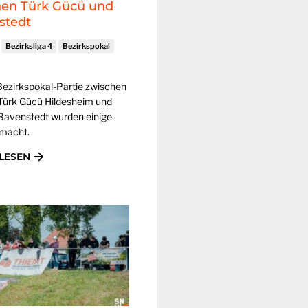
hen Türk Gücü und
stedt
Bezirksliga 4
Bezirkspokal
Bezirkspokal-Partie zwischen
ürk Gücü Hildesheim und
avenstedt wurden einige
emacht.
LESEN