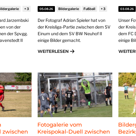
ildergalerie
Bildergalerie
Fußball
05.08.26
03.08.26
ard Jarzembski
Der Fotograf Adrian Spieler hat von
Unser Fo
ben von der
der Kreisliga-Partie zwischen dem SV
der Krei
chen der Spvgg.
Einum und dem SV BW Neuhof II
dem FC 
venstedt II
einige Bilder gemacht.
einige B
WEITERLESEN
WEITER
m
Fotogalerie vom
Bilder
l zwischen
Kreispokal-Duell zwischen
Bezirk