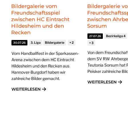
Bildergalerie vom
Bildergalerie v
Freundschaftsspiel
Freundschaftssp
zwischen HC Eintracht
zwischen Ahrb
Hildesheim und den
Sorsum
Recken
Bezirksliga 4
27.07.26
3. Liga
Bildergalerie
30.07.26
Von dem Freundschaft
Vom Handballfest in der Sparkassen-
dem SV RW Ahrberge
Arena zwischen dem HC Eintracht
Teutonia Sorsum hat 
Hildesheim und den Recken aus
Peisker zahlreiche Bi
Hannover-Burgdorf haben wir
zahlreiche Bilder gemacht.
WEITERLESEN
WEITERLESEN