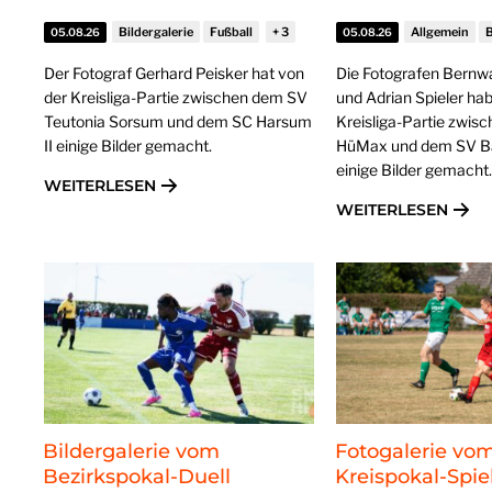
Bildergalerie
Fußball
Allgemein
B
05.08.26
05.08.26
Der Fotograf Gerhard Peisker hat von
Die Fotografen Bernw
der Kreisliga-Partie zwischen dem SV
und Adrian Spieler ha
Teutonia Sorsum und dem SC Harsum
Kreisliga-Partie zwis
II einige Bilder gemacht.
HüMax und dem SV Ba
einige Bilder gemacht.
WEITERLESEN
WEITERLESEN
Bildergalerie vom
Fotogalerie vo
Bezirkspokal-Duell
Kreispokal-Spie