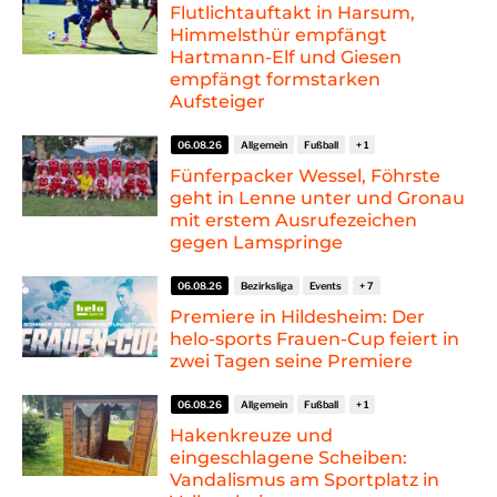
Flutlichtauftakt in Harsum,
Himmelsthür empfängt
Hartmann-Elf und Giesen
empfängt formstarken
Aufsteiger
06.08.26
Allgemein
Fußball
Fünferpacker Wessel, Föhrste
geht in Lenne unter und Gronau
mit erstem Ausrufezeichen
gegen Lamspringe
06.08.26
Bezirksliga
Events
Premiere in Hildesheim: Der
helo-sports Frauen-Cup feiert in
zwei Tagen seine Premiere
06.08.26
Allgemein
Fußball
Hakenkreuze und
eingeschlagene Scheiben:
Vandalismus am Sportplatz in