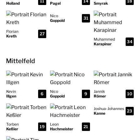
11
14
18
Holland
Pagel
Smyrak
Nico
31
Goppold
Florian
27
Kreth
Muhammed
34
Karapinar
Mittelfeld
Kevin
Nico
Jannik
6
9
10
Illgen
Goppold
Römer
Joshua-Johannes
23
Kanne
Torben
Leon
19
21
Keßler
Hachmeister