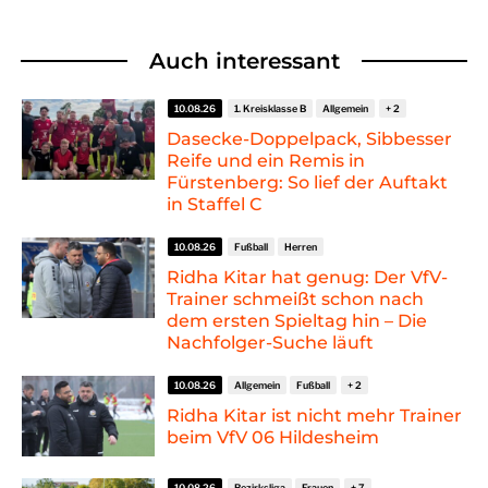
Auch interessant
10.08.26
1. Kreisklasse B
Allgemein
Dasecke-Doppelpack, Sibbesser
Reife und ein Remis in
Fürstenberg: So lief der Auftakt
in Staffel C
10.08.26
Fußball
Herren
Ridha Kitar hat genug: Der VfV-
Trainer schmeißt schon nach
dem ersten Spieltag hin – Die
Nachfolger-Suche läuft
10.08.26
Allgemein
Fußball
Ridha Kitar ist nicht mehr Trainer
beim VfV 06 Hildesheim
10.08.26
Bezirksliga
Frauen