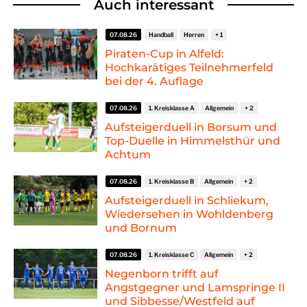
Auch interessant
07.08.26
Handball
Herren
Piraten-Cup in Alfeld:
Hochkarätiges Teilnehmerfeld
bei der 4. Auflage
07.08.26
1. Kreisklasse A
Allgemein
Aufsteigerduell in Borsum und
Top-Duelle in Himmelsthür und
Achtum
07.08.26
1. Kreisklasse B
Allgemein
Aufsteigerduell in Schliekum,
Wiedersehen in Wohldenberg
und Bornum
07.08.26
1. Kreisklasse C
Allgemein
Negenborn trifft auf
Angstgegner und Lamspringe II
und Sibbesse/Westfeld auf