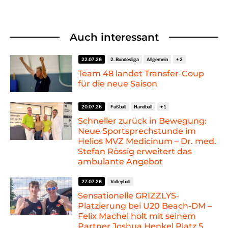
Auch interessant
22.07.26
2. Bundesliga
Allgemein
Team 48 landet Transfer-Coup
für die neue Saison
20.07.26
Fußball
Handball
Schneller zurück in Bewegung:
Neue Sportsprechstunde im
Helios MVZ Medicinum – Dr. med.
Stefan Rössig erweitert das
ambulante Angebot
27.07.26
Volleyball
Sensationelle GRIZZLYS-
Platzierung bei U20 Beach-DM –
Felix Machel holt mit seinem
Partner Joshua Henkel Platz 5