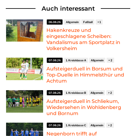
Auch interessant
06.08.26
Allgemein
Fußball
Hakenkreuze und
eingeschlagene Scheiben:
Vandalismus am Sportplatz in
Volkersheim
07.08.26
1. Kreisklasse A
Allgemein
Aufsteigerduell in Borsum und
Top-Duelle in Himmelsthür und
Achtum
07.08.26
1. Kreisklasse B
Allgemein
Aufsteigerduell in Schliekum,
Wiedersehen in Wohldenberg
und Bornum
07.08.26
1. Kreisklasse C
Allgemein
Negenborn trifft auf