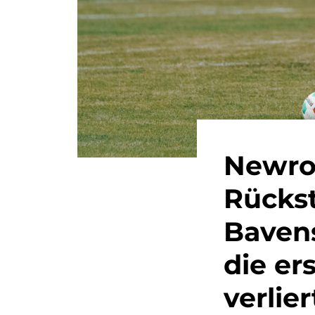
Newro
Rücks
Bavens
die er
verlie