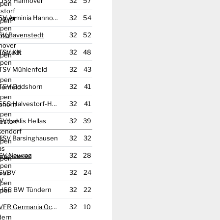
OSV Hannover
32
57
SV Arminia Hannover
32
54
SV Bavenstedt
32
52
TSV KK
32
48
TSV Mühlenfeld
32
43
TSV Godshorn
32
41
SSG Halvestorf-Herkendorf
32
41
SV Iraklis Hellas
32
39
TSV Barsinghausen
32
32
SV Newroz
32
28
SVBV
32
24
HSC BW Tündern
32
22
VFR Germania Ochtersum
32
10