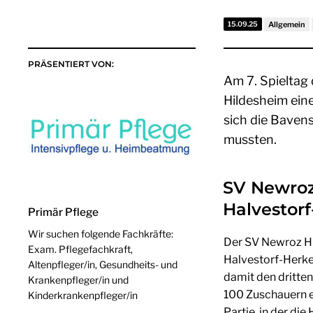
15.09.25
Allgemein
PRÄSENTIERT VON:
Am 7. Spieltag
Hildesheim ein
sich die Baven
mussten.
SV Newroz
Halvestorf-
Primär Pflege
Wir suchen folgende Fachkräfte:
Der SV Newroz Hi
Exam. Pflegefachkraft,
Halvestorf-Herke
Altenpfleger/in, Gesundheits- und
damit den dritten
Krankenpfleger/in und
100 Zuschauern e
Kinderkrankenpfleger/in
Partie, in der die 