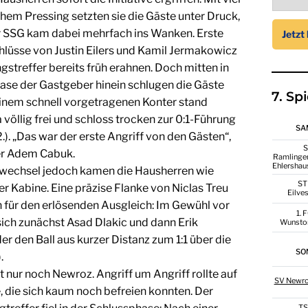
ühem Pressing setzten sie die Gäste unter Druck,
r SSG kam dabei mehrfach ins Wanken. Erste
hlüsse von Justin Eilers und Kamil Jermakowicz
gstreffer bereits früh erahnen. Doch mitten in
hase der Gastgeber hinein schlugen die Gäste
7. Sp
 einem schnell vorgetragenen Konter stand
öllig frei und schloss trocken zur 0:1-Führung
SA
2.). „Das war der erste Angriff von den Gästen“,
er Adem Cabuk.
Ramlinge
Ehlershau
wechsel jedoch kamen die Hausherren wie
ST
r Kabine. Eine präzise Flanke von Niclas Treu
Eilve
h für den erlösenden Ausgleich: Im Gewühl vor
1. 
sich zunächst Asad Dlakic und dann Erik
Wunsto
er den Ball aus kurzer Distanz zum 1:1 über die
SO
.
st nur noch Newroz. Angriff um Angriff rollte auf
SV Newr
, die sich kaum noch befreien konnten. Der
T