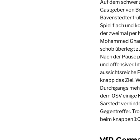
Auf dem schwer z
Gastgeber von Be
Bavenstedter frü
Spiel flach und k
der zweimal per 
Mohammed Gharib 
schob überlegt zu
Nach der Pause p
und offensiver. I
aussichtsreiche P
knapp das Ziel. W
Durchgangs mehr 
dem OSV einige K
Sarstedt verhind
Gegentreffer. Tro
beim knappen 1:0
VfR Germa