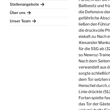
Stellenangebote
Ballbesitz und fr
die Defensive de
Über uns
gefährliche Absc
Unser Team
ließen den Führun
die druckvolle P
eiskalt zu: Nach
Alexander Manka v
für die SSG ab (3
so Newroz-Train
Nach dem Seiten
verwandelt aus de
sorgte schließlic
dem Tor setzten 
Henschel durch, d
Linie drückte (51.)
Fortan spielte fa
das Tor der Gäste