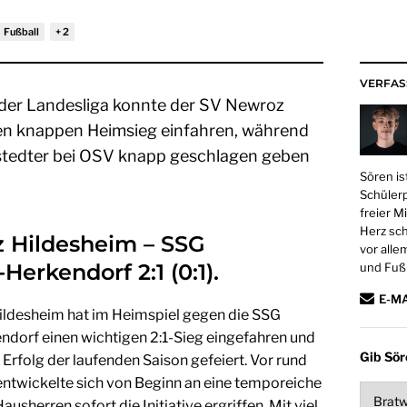
Fußball
VERFAS
 der Landesliga konnte der SV Newroz
en knappen Heimsieg einfahren, während
stedter bei OSV knapp geschlagen geben
Sören i
Schüler
freier M
Herz sch
 Hildesheim – SSG
vor alle
Herkendorf 2:1 (0:1).
und Fußb
E-M
ldesheim hat im Heimspiel gegen die SSG
ndorf einen wichtigen 2:1-Sieg eingefahren und
Gib Sör
 Erfolg der laufenden Saison gefeiert. Vor rund
ntwickelte sich von Beginn an eine temporeiche
Hausherren sofort die Initiative ergriffen. Mit viel