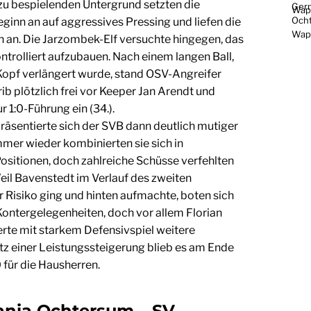
u bespielenden Untergrund setzten die
ginn an auf aggressives Pressing und liefen die
h an. Die Jarzombek-Elf versuchte hingegen, das
ontrolliert aufzubauen. Nach einem langen Ball,
Kopf verlängert wurde, stand OSV-Angreifer
plötzlich frei vor Keeper Jan Arendt und
r 1:0-Führung ein (34.).
räsentierte sich der SVB dann deutlich mutiger
mmer wieder kombinierten sie sich in
ositionen, doch zahlreiche Schüsse verfehlten
eil Bavenstedt im Verlauf des zweiten
Risiko ging und hinten aufmachte, boten sich
ontergelegenheiten, doch vor allem Florian
erte mit starkem Defensivspiel weitere
tz einer Leistungssteigerung blieb es am Ende
 für die Hausherren.
nia Ochtersum – SV