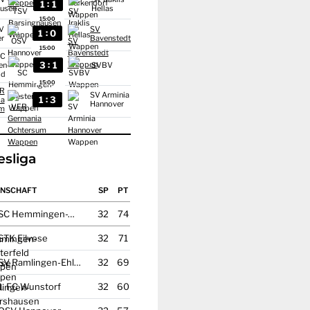
:
1
1
ausen
Hellas
15:00
V
SV
:
1
0
er
Bavenstedt
15:00
SC
:
3
1
en-
SVBV
ld
15:00
R
SV Arminia
:
1
3
ia
Hannover
um
esliga
NSCHAFT
SC Hemmingen-Westerfeld
32
74
STK Eilvese
32
71
SV Ramlingen-Ehlershausen
32
69
1. FC Wunstorf
32
60