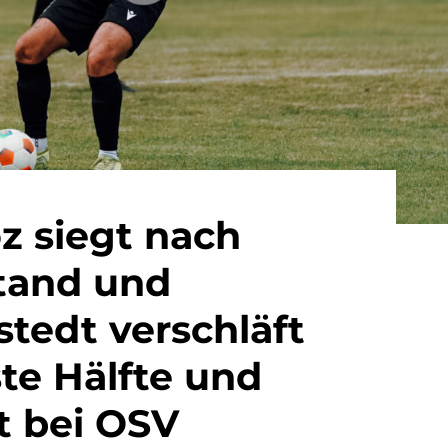
z siegt nach
tand und
tedt verschläft
ste Hälfte und
rt bei OSV