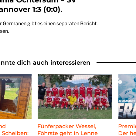
nnover 1:3 (0:0)
.
r Germanen gibt es einen separaten Bericht.
sen.
nnte dich auch interessieren
nd
Fünferpacker Wessel,
Premie
 Scheiben:
Föhrste geht in Lenne
Der he