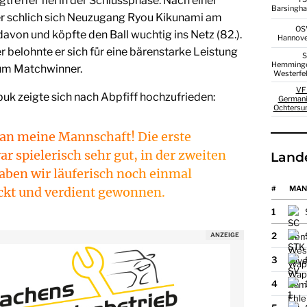
gtreffer fiel in der Schlussphase: Nach einer
Barsingh
r schlich sich Neuzugang Ryou Kikunami am
OS
avon und köpfte den Ball wuchtig ins Netz (82.).
Hannov
r belohnte er sich für eine bärenstarke Leistung
Hemming
um Matchwinner.
Westerfe
VF
uk zeigte sich nach Abpfiff hochzufrieden:
German
Ochters
an meine Mannschaft! Die erste
ar spielerisch sehr gut, in der zweiten
Land
aben wir läuferisch noch einmal
#
MAN
ckt und verdient gewonnen.
1
2
3
4