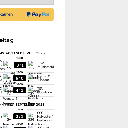
ieltag
MSTAG, 13. SEPTEMBER 2025
15:00
SV
TSV
:
3
1
n-
Mühlenfeld
sen
15:00
K
HSC BW
:
5
0
se
Tündern
16:00
FC
TSV
:
4
1
rf
Godshorn
NNTAG, 14. SEPTEMBER 2025
15:00
SSG
:
2
1
oz
Halvestorf-
Herkendorf
15:00
SV
SV Iraklis