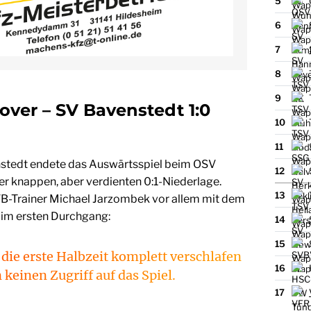
5
6
7
8
9
ver – SV Bavenstedt 1:0
10
11
stedt endete das Auswärtsspiel beim OSV
12
er knappen, aber verdienten 0:1-Niederlage.
13
B-Trainer Michael Jarzombek vor allem mit dem
lf im ersten Durchgang:
14
15
die erste Halbzeit komplett verschlafen
16
 keinen Zugriff auf das Spiel.
17