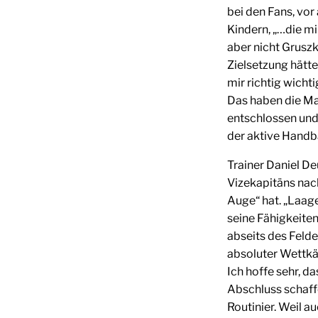
bei den Fans, vor
Kindern, „…die mi
aber nicht Gruszk
Zielsetzung hätte
mir richtig wichti
Das haben die Man
entschlossen und 
der aktive Handba
Trainer Daniel D
Vizekapitäns nac
Auge“ hat. „Laage
seine Fähigkeiten
abseits des Feldes
absoluter Wettkäm
Ich hoffe sehr, d
Abschluss schaff
Routinier. Weil a