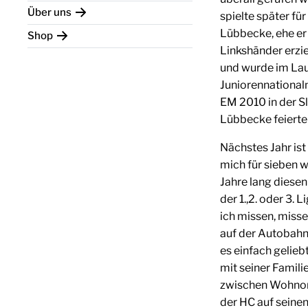
Über uns
spielte später f
Lübbecke, ehe er
Shop
Linkshänder erziel
und wurde im Lauf
Juniorennationalm
EM 2010 in der Sl
Lübbecke feierte 
Nächstes Jahr is
mich für sieben w
Jahre lang diesen
der 1.,2. oder 3.
ich missen, miss
auf der Autobahn
es einfach geliebt
mit seiner Famili
zwischen Wohnort
der HC auf seinen