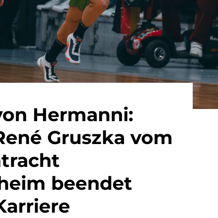
von Hermanni:
René Gruszka vom
tracht
sheim beendet
Karriere