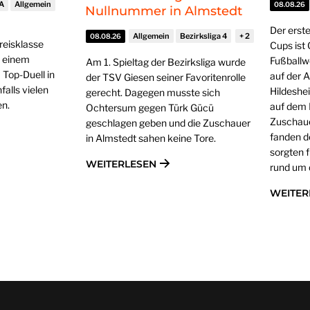
 A
Allgemein
08.08.26
Nullnummer in Almstedt
Der erst
Allgemein
Bezirksliga 4
08.08.26
Kreisklasse
Cups ist
u einem
Fußballw
Am 1. Spieltag der Bezirksliga wurde
 Top-Duell in
auf der 
der TSV Giesen seiner Favoritenrolle
alls vielen
Hildeshe
gerecht. Dagegen musste sich
n.
auf dem 
Ochtersum gegen Türk Gücü
Zuschaue
geschlagen geben und die Zuschauer
fanden d
in Almstedt sahen keine Tore.
sorgten 
WEITERLESEN
rund um d
WEITER