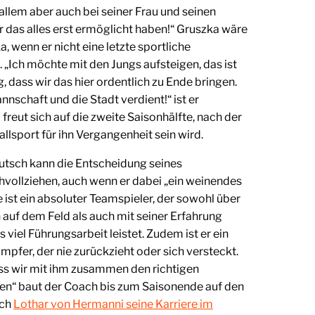
 allem aber auch bei seiner Frau und seinen
r das alles erst ermöglicht haben!“ Gruszka wäre
a, wenn er nicht eine letzte sportliche
. „Ich möchte mit den Jungs aufsteigen, das ist
g, dass wir das hier ordentlich zu Ende bringen.
nschaft und die Stadt verdient!“ ist er
freut sich auf die zweite Saisonhälfte, nach der
llsport für ihn Vergangenheit sein wird.
eutsch kann die Entscheidung seines
hvollziehen, auch wenn er dabei „ein weinendes
 ist ein absoluter Teamspieler, der sowohl über
 auf dem Feld als auch mit seiner Erfahrung
 viel Führungsarbeit leistet. Zudem ist er ein
pfer, der nie zurückzieht oder sich versteckt.
ass wir mit ihm zusammen den richtigen
en“ baut der Coach bis zum Saisonende auf den
uch
Lothar von Hermanni seine Karriere im