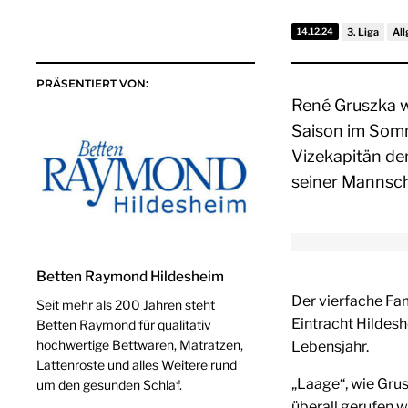
14.12.24
3. Liga
Al
PRÄSENTIERT VON:
René Gruszka w
Saison im Somm
Vizekapitän de
seiner Mannscha
Betten Raymond Hildesheim
Der vierfache Fam
Seit mehr als 200 Jahren steht
Eintracht Hildesh
Betten Raymond für qualitativ
hochwertige Bettwaren, Matratzen,
Lebensjahr.
Lattenroste und alles Weitere rund
„Laage“, wie Gru
um den gesunden Schlaf.
überall gerufen 